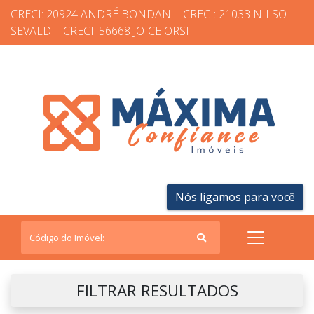
CRECI: 20924 ANDRÉ BONDAN | CRECI: 21033 NILSO
SEVALD | CRECI: 56668 JOICE ORSI
Nós ligamos para você
FILTRAR RESULTADOS