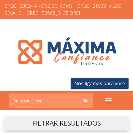
CRECI: 20924 ANDRÉ BONDAN | CRECI: 21033 NILSO
SEVALD | CRECI: 56668 JOICE ORSI
Nós ligamos para você
FILTRAR RESULTADOS