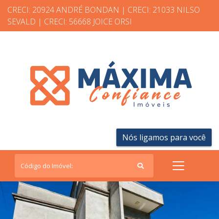
CRECI: 20924 ANDRÉ BONDAN | CRECI: 21033 NILSO
SEVALD | CRECI: 56668 JOICE ORSI
Nós ligamos para você