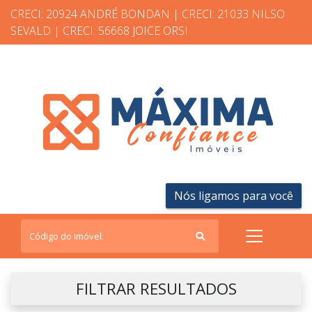
CRECI: 20924 ANDRÉ BONDAN | CRECI: 21033 NILSO
SEVALD | CRECI: 56668 JOICE ORSI
Nós ligamos para você
FILTRAR RESULTADOS