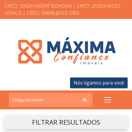
CRECI: 20924 ANDRÉ BONDAN | CRECI: 21033 NILSO
SEVALD | CRECI: 56668 JOICE ORSI
Nós ligamos para você
FILTRAR RESULTADOS